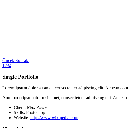
Önceki
Sonraki
1
2
3
4
Single Portfolio
Lorem
ipsum
dolor sit amet, consectetuer adipiscing elit. Aenean co
Aommodo ipsum dolor sit amet, consec tetuer adipiscing elit. Aenean
Client: Max Power
Skills: Photoshop
Website:
http://www.wikipedia.com